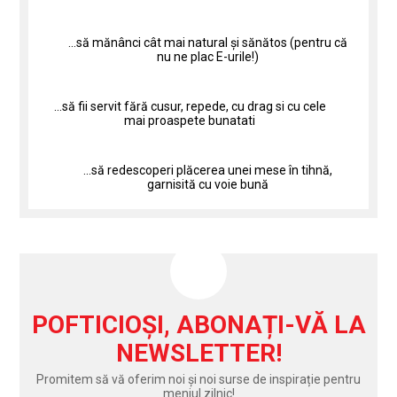
...să mănânci cât mai natural și sănătos (pentru că
nu ne plac E-urile!)
...să fii servit fără cusur, repede, cu drag si cu cele
mai proaspete bunatati
...să redescoperi plăcerea unei mese în tihnă,
garnisită cu voie bună
POFTICIOȘI, ABONAȚI-VĂ LA
NEWSLETTER!
Promitem să vă oferim noi și noi surse de inspirație pentru
meniul zilnic!