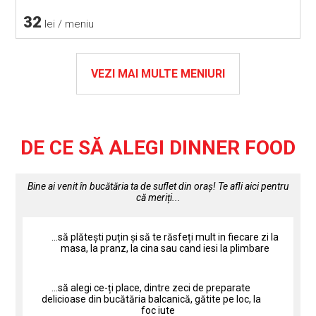
32
lei / meniu
VEZI MAI MULTE MENIURI
DE CE SĂ ALEGI DINNER FOOD
Bine ai venit în bucătăria ta de suflet din oraș! Te afli aici pentru
că meriți...
...să plătești puțin și să te răsfeți mult in fiecare zi la
masa, la pranz, la cina sau cand iesi la plimbare
...să alegi ce-ți place, dintre zeci de preparate
delicioase din bucătăria balcanică, gătite pe loc, la
foc iute