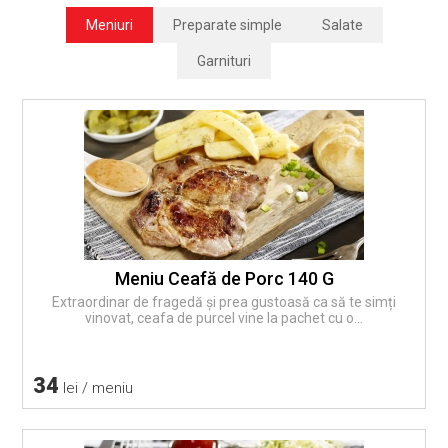
Meniuri
Preparate simple
Salate
Garnituri
Meniu Ceafă de Porc 140 G
Extraordinar de fragedă și prea gustoasă ca să te simți
vinovat, ceafa de purcel vine la pachet cu o...
34
lei / meniu