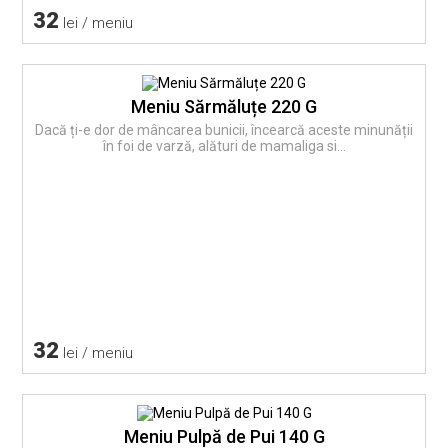
32
lei / meniu
Meniu Sărmăluțe 220 G
Dacă ți-e dor de mâncarea bunicii, încearcă aceste minunății
în foi de varză, alături de mamaliga si...
32
lei / meniu
Meniu Pulpă de Pui 140 G