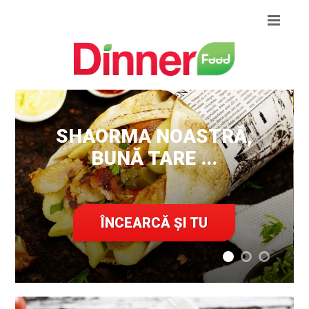
SHAORMA NOASTRĂ,
BUNĂ TARE ...
ÎNCEARCĂ ȘI TU