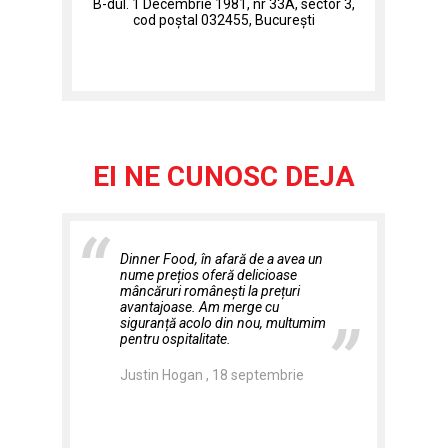
od
B-dul. 1 Decembrie 1981, nr 33A, sector 3,
Ş
cod poștal 032455, București
EI NE CUNOSC DEJA
Dinner Food, în afară de a avea un
nume prețios oferă delicioase
mâncăruri românești la prețuri
avantajoase. Am merge cu
siguranță acolo din nou, multumim
pentru ospitalitate.
Justin Hogan , 18 septembrie