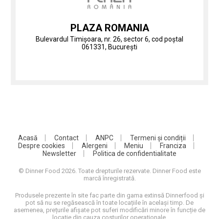
PLAZA ROMANIA
Bulevardul Timișoara, nr. 26, sector 6, cod poștal
061331, București
Acasă
Contact
ANPC
Termeni și condiții
Despre cookies
Alergeni
Meniu
Franciza
Newsletter
Politica de confidentialitate
© Dinner Food 2026. Toate drepturile rezervate. Dinner Food este
marcă înregistrată.
Produsele prezente în site fac parte din gama extinsă Dinnerfood și
pot să nu se regăsească în toate locațiile în același timp. De
asemenea, prețurile afișate pot suferi modificări minore în funcție de
locație din cauza costurilor operaționale.