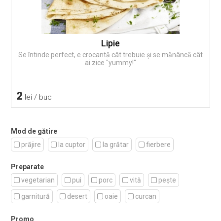
Lipie
Se întinde perfect, e crocantă cât trebuie și se mănâncă cât
ai zice "yummy!"
2
lei / buc
Mod de gătire
prăjire
la cuptor
la grătar
fierbere
Preparate
vegetarian
pui
porc
vită
pește
garnitură
desert
oaie
curcan
Promo