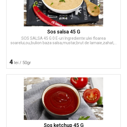
Sos salsa 45 G
SOS SALSA 45 G 0 E-uri Ingrediente:ulei floarea
soarelui,ou,bulion baza salsa,mustar,brut de lamaie,zahat,...
4
lei / 50gr
Sos ketchup 45 G