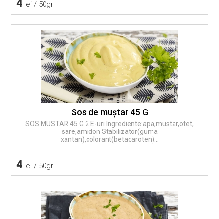
4
lei / 50gr
Sos de muştar 45 G
SOS MUSTAR 45 G 2 E-uri Ingrediente:apa,mustar,otet,
sare,amidon Stabilizator(guma
xantan),colorant(betacaroten)...
4
lei / 50gr