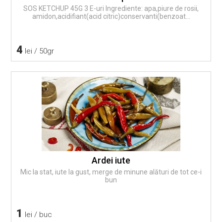
SOS KETCHUP 45G 3 E-uri Ingrediente: apa,piure de rosii,
amidon,acidifiant(acid citric)conservanti(benzoat...
4
lei / 50gr
Ardei iute
Mic la stat, iute la gust, merge de minune alături de tot ce-i
bun
1
lei / buc