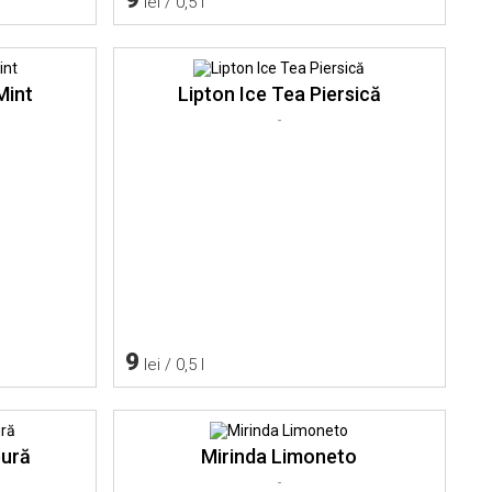
lei / 0,5 l
Mint
Lipton Ice Tea Piersică
-
9
lei / 0,5 l
eură
Mirinda Limoneto
-