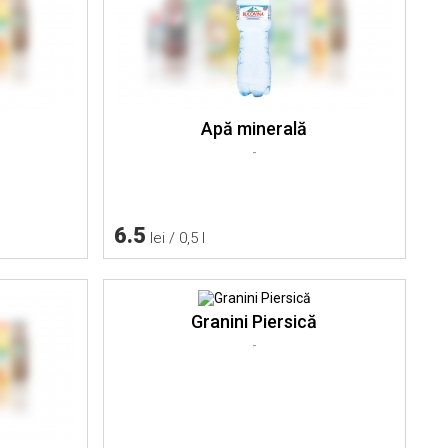
Apă minerală
-
6.5
lei / 0,5 l
Granini Piersică
-