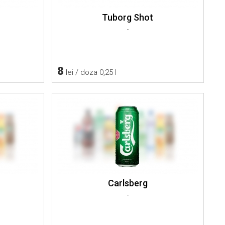
Tuborg Shot
-
8
lei / doza 0,25 l
Carlsberg
-