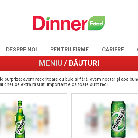
DESPRE NOI
PENTRU FIRME
CARIERE
MENIU
/ BĂUTURI
 de surprize: avem răcoritoare cu bule și fără, avem nectar și apă b
e ai chef de extra răsfăț. Important e că toate sunt reci.