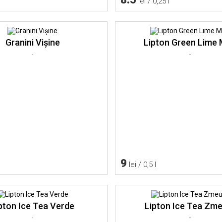
lei / 0,25 l
Granini Vişine
Lipton Green Lime 
-
-
9
lei / 0,5 l
pton Ice Tea Verde
Lipton Ice Tea Zm
-
-