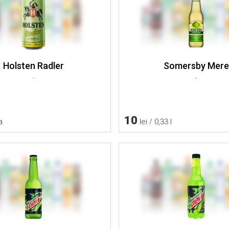
Holsten Radler
Somersby Mere
-
-
10
a
lei / 0,33 l