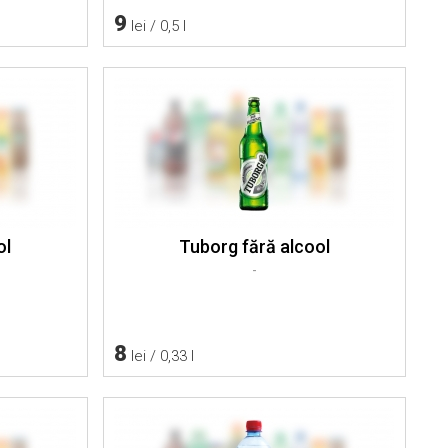
9
lei / 0,5 l
ol
Tuborg fără alcool
-
8
lei / 0,33 l