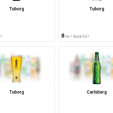
Tuborg
Tuborg
-
-
8
 l
lei / doza 0,5 l
Tuborg
Carlsberg
-
-