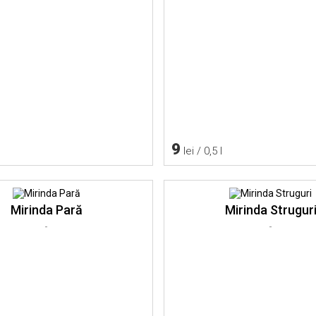
9
lei / 0,5 l
Mirinda Pară
Mirinda Strugur
-
-