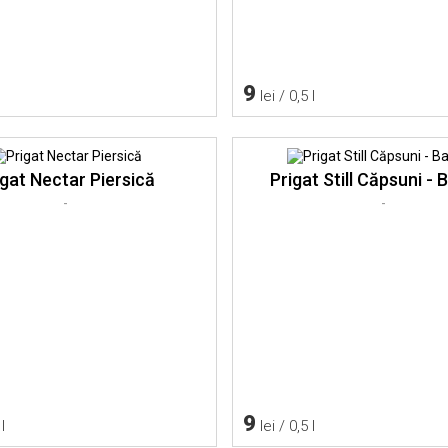
9
lei / 0,5 l
igat Nectar Piersică
Prigat Still Căpsuni -
-
-
9
l
lei / 0,5 l