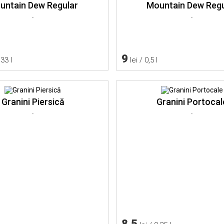
untain Dew Regular
Mountain Dew Regu
-
-
9
,33 l
lei / 0,5 l
Granini Piersică
Granini Portocal
-
-
8.5