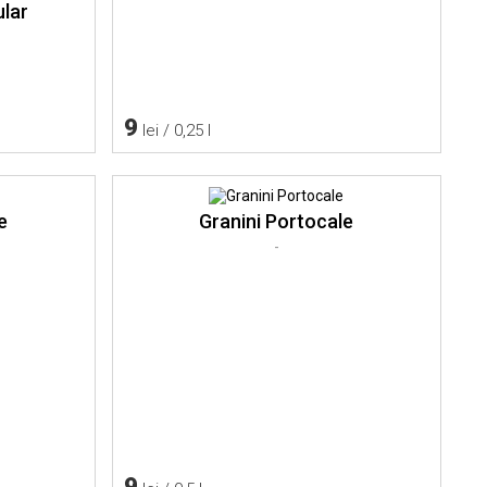
lar
9
lei / 0,25 l
e
Granini Portocale
-
9