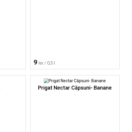
9
lei / 0,5 l
i
Prigat Nectar Căpsuni- Banane
-