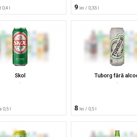
9
 0,4 l
lei / 0,33 l
Skol
Tuborg fără alco
-
-
8
 0,5 l
lei / 0,5 l