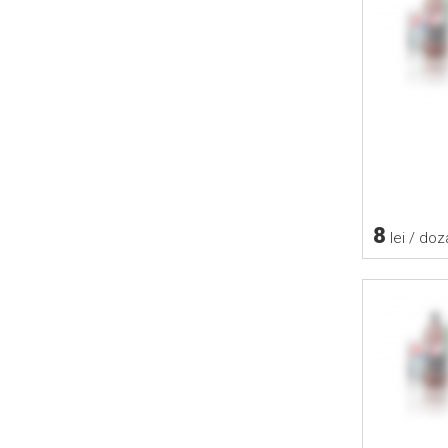
8
lei / doz