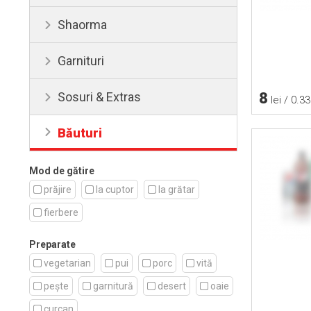
Shaorma
Garnituri
Sosuri & Extras
8
lei / 0.33
Băuturi
Mod de gătire
prăjire
la cuptor
la grătar
fierbere
Preparate
vegetarian
pui
porc
vită
pește
garnitură
desert
oaie
curcan