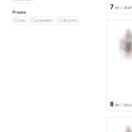
7
lei / draft
Promo
nou
populare
de post
8
lei / doza