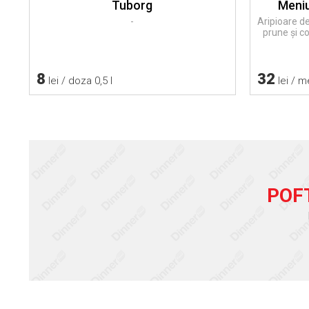
Tuborg
Meniu
-
Aripioare de
prune și c
8
32
lei / doza 0,5 l
lei / m
POF