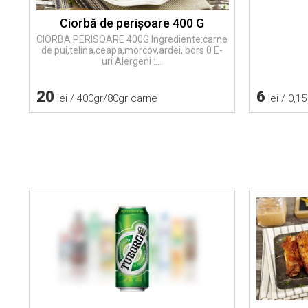
Ciorbă de perişoare 400 G
CIORBA PERISOARE 400G Ingrediente:carne
de pui,telina,ceapa,morcov,ardei, bors 0 E-
uri Alergeni :...
20
6
lei / 400gr/80gr carne
lei / 0,15 