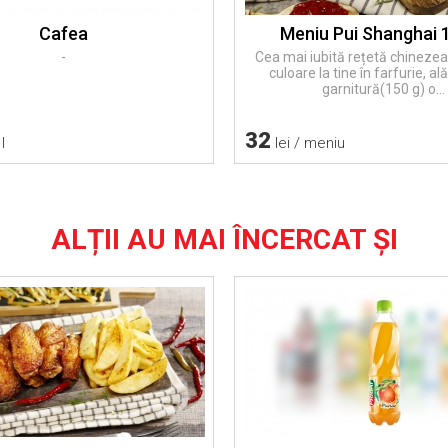
Cafea
Meniu Pui Shanghai 
-
Cea mai iubită rețetă chineze
culoare la tine în farfurie, al
garnitură(150 g) o...
32
l
lei / meniu
ALȚII AU MAI ÎNCERCAT ȘI