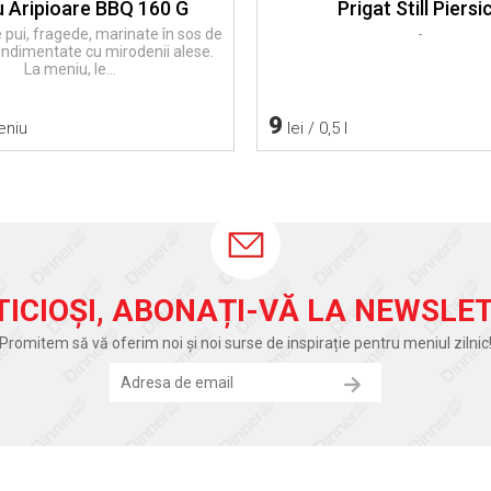
 Aripioare BBQ 160 G
Prigat Still Piersi
 pui, fragede, marinate în sos de
-
ondimentate cu mirodenii alese.
La meniu, le...
9
eniu
lei / 0,5 l
TICIOȘI, ABONAȚI-VĂ LA NEWSLET
Promitem să vă oferim noi și noi surse de inspirație pentru meniul zilnic