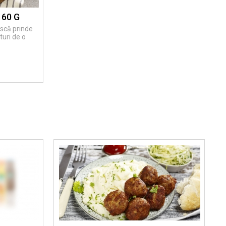
160 G
ască prinde
ături de o