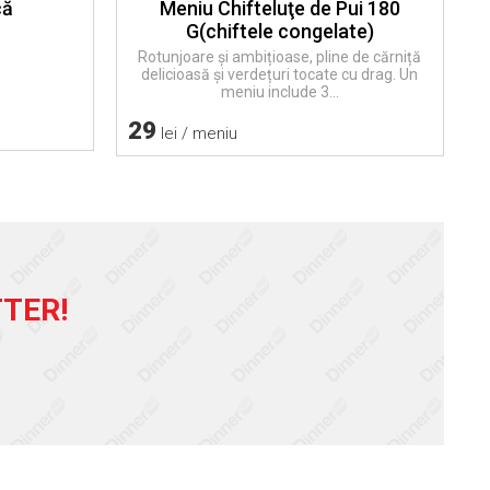
că
Meniu Chifteluţe de Pui 180
G(chiftele congelate)
Rotunjoare și ambițioase, pline de cărniță
delicioasă și verdețuri tocate cu drag. Un
meniu include 3...
29
lei / meniu
TER!
!