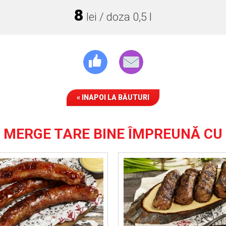
8
lei / doza 0,5 l
« INAPOI LA BĂUTURI
MERGE TARE BINE ÎMPREUNĂ CU