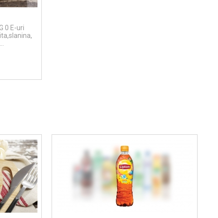
 0 E-uri
ta,slanina,
..