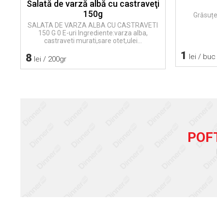
Salată de varză albă cu castraveţi
150g
Grăsuțe
SALATA DE VARZA ALBA CU CASTRAVETI
150 G 0 E-uri Ingrediente:varza alba,
castraveti murati,sare otet,ulei...
1
8
lei / buc
lei / 200gr
POF