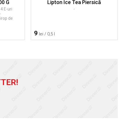
00 G
Lipton Ice Tea Piersică
 E-uri
-
e
irop de
9
lei / 0,5 l
TER!
!