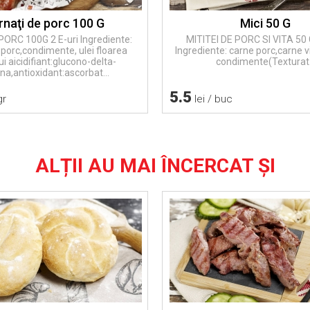
rnaţi de porc 100 G
Mici 50 G
ORC 100G 2 E-uri Ingrediente:
MITITEI DE PORC SI VITA 50 G
 porc,condimente, ulei floarea
Ingrediente: carne porc,carne vi
ui aicidifiant:glucono-delta-
condimente(Texturat.
na,antioxidant:ascorbat...
5.5
gr
lei / buc
ALȚII AU MAI ÎNCERCAT ȘI