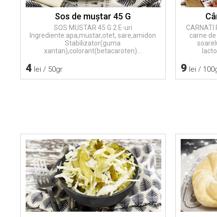
Sos de muştar 45 G
Câ
SOS MUSTAR 45 G 2 E-uri
CARNATI P
Ingrediente:apa,mustar,otet, sare,amidon
carne de
Stabilizator(guma
soarel
xantan),colorant(betacaroten)...
lacto
4
9
lei / 50gr
lei / 100